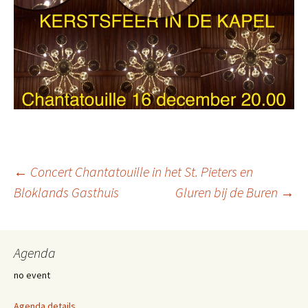
Berichtnavigatie
←
Concert Chantatouille in het St. Pieters en
Bloklands Gasthuis
Gluren bij de Buren
→
Agenda
no event
Agenda details