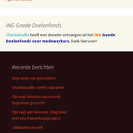
ING Goede Doelenfonds
Chantatouille
heeft een donatie ontvangen uit het
ING
Goede
Doelenfonds voor medewerkers.
Dank hiervoor!
Recente berichten
Sopranen zijn gevonden!
Chantatouille zoekt sopranen
Oproep tenoren succesvol,
Sopranen gezocht
Oproep aan tenoren: Zing mee
met ons Kamerkoorproject
Jubileumconcert!