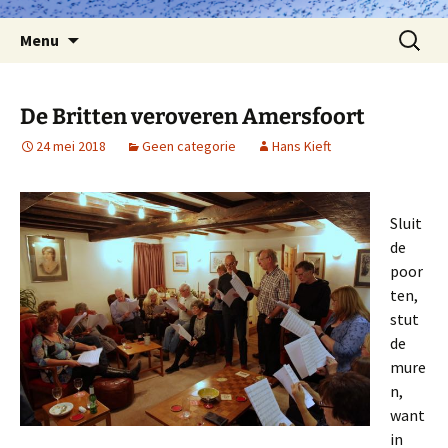
Spring
Zoeken
Menu
naar
naar:
inhoud
De Britten veroveren Amersfoort
24 mei 2018
Geen categorie
Hans Kieft
Sluit
de
poor
ten,
stut
de
mure
n,
want
in