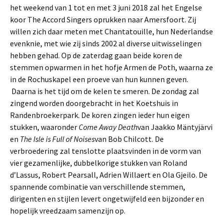
het weekend van 1 tot en met 3 juni 2018 zal het Engelse
koor The Accord Singers oprukken naar Amersfoort. Zij
willen zich daar meten met Chantatouille, hun Nederlandse
evenknie, met wie zij sinds 2002 al diverse uitwisselingen
hebben gehad. Op de zaterdag gaan beide koren de
stemmen opwarmen in het hofje Armen de Poth, waarna ze
in de Rochuskapel een proeve van hun kunnen geven.
Daarna is het tijd om de kelen te smeren. De zondag zal
zingend worden doorgebracht in het Koetshuis in
Randenbroekerpark. De koren zingen ieder hun eigen
stukken, waaronder
Come Away Death
van Jaakko Mäntyjärvi
en
The Isle is Full of Noises
van Bob Chilcott. De
verbroedering zal tenslotte plaatsvinden in de vorm van
vier gezamenlijke, dubbelkorige stukken van Roland
d’Lassus, Robert Pearsall, Adrien Willaert en Ola Gjeilo. De
spannende combinatie van verschillende stemmen,
dirigenten en stijlen levert ongetwijfeld een bijzonder en
hopelijk vreedzaam samenzijn op.