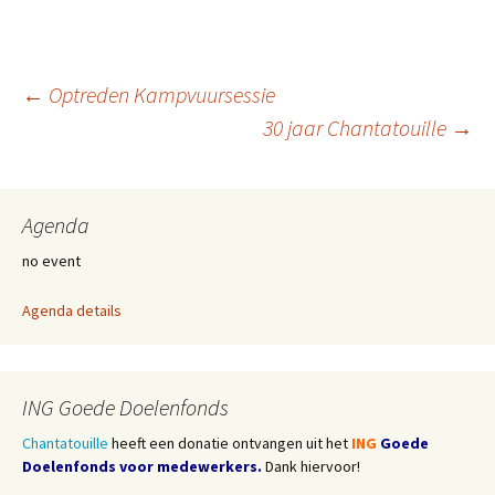
Berichtnavigatie
←
Optreden Kampvuursessie
30 jaar Chantatouille
→
Agenda
no event
Agenda details
ING Goede Doelenfonds
Chantatouille
heeft een donatie ontvangen uit het
ING
Goede
Doelenfonds voor medewerkers.
Dank hiervoor!