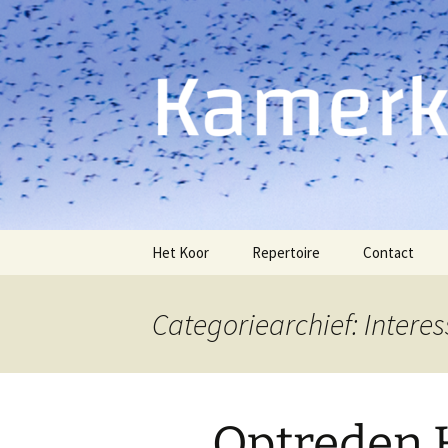
Spring
Het Koor
Repertoire
Contact
naar
inhoud
Categoriearchief: Intere
Optreden 