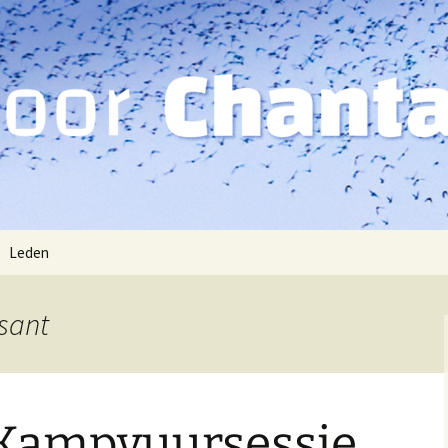
Leden
Muziekbibliotheek
ssant
Kampvuursessie